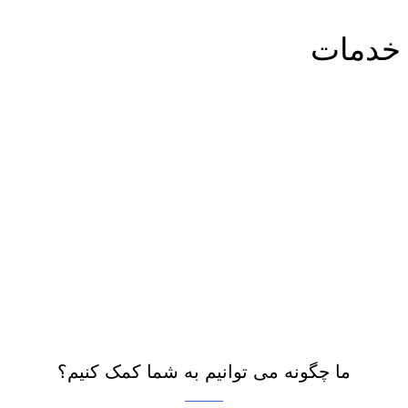
خدمات
خدمات
ما خدمات گسترده ای ارائه می دهیم
لورم ایپسوم متن ساختگی با تولید سادگی نامفهوم از صنعت
چاپ و با استفاده از طراحان گرافیک است. چاپگرها و متون بلکه
روزنامه و مجله در ستون و سطرآنچنان که لازم است و برای
شرایط فعلی تکنولوژی مورد نیاز و کاربردهای متنوع با هدف
بهبود ابزارهای کاربردی می باشد.
ما چگونه می توانیم به شما کمک کنیم؟