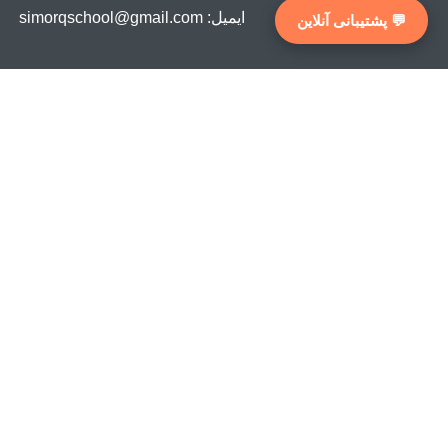
ایمیل: simorqschool@gmail.com
💬 پشتیبانی آنلاین
دانلود اپلیکیشن سیمرغ