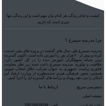
کیفیت و غنای زندگی هر کدام مان مهم است و این زندگی تنها
چیزی است که داریم.
چرا مدرسه سیمرغ ؟
مدرسه سیمرغ طی سال های گذشته در پروژه های ملی خدمت
کرده و بیش از ۲۰ هزار نفر را اموزش داده است. اکنون گسترده
ترین شبکه تسهیلگران آموزش دیده را در کل کشور دارد.
خلاقیت و نوآوری مدرسه سیمرغ باعث شده زیر نظر معاونت
فناوری ریاست جمهوری به عنوان شرکت خلاق انتخاب شویم.
همچنین مجوز فرهنگی هنری چندمنظوره از وزارت ارشاد این
امکان را می دهد رویداد و برنامه های گسترده ای را اجرا کنیم..
دسترسی سریع
ارتباط با ما
صفحه اصلی
تلفن : 09016959094
دانلود اپلیکیشن