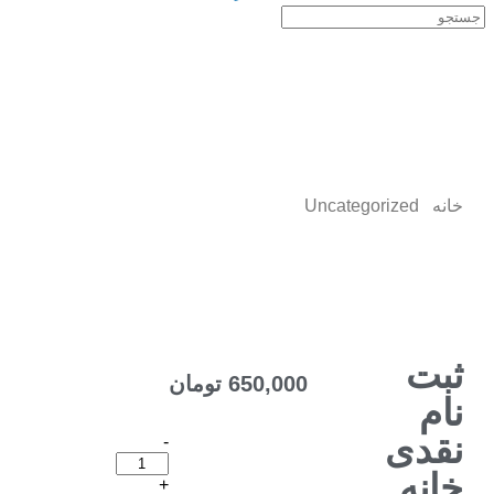
خانه
/
Uncategorized
/ ثبت نام نقدی خانه امن کودک ایمن
14010503
ثبت
650,000
تومان
نام
نقدی
-
خانه
+