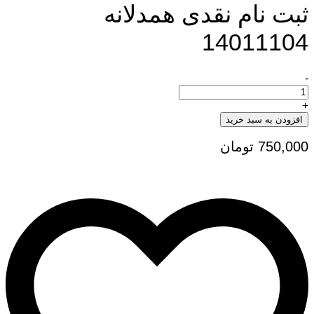
ثبت نام نقدی همدلانه
14011104
-
ثبت
نام
نقدی
+
همدلانه
افزودن به سبد خرید
14011104
تعداد
750,000
تومان