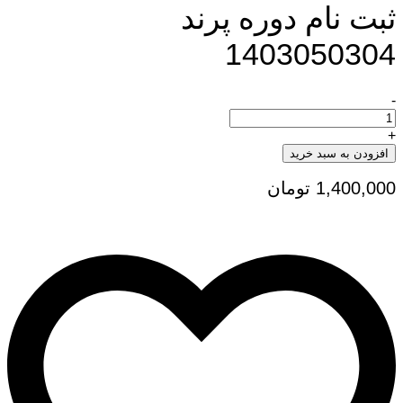
ثبت نام دوره پرند
1403050304
-
ثبت
نام
دوره
+
پرند
افزودن به سبد خرید
1403050304
تعداد
1,400,000
تومان